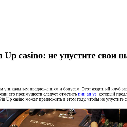
n Up casino: не упустите свои 
воим уникальным предложениям и бонусам. Этот азартный клуб з
еди его преимуществ следует отметить
пин ап уз
, который пред
n Up casino может предложить в этом году, чтобы не упустить с