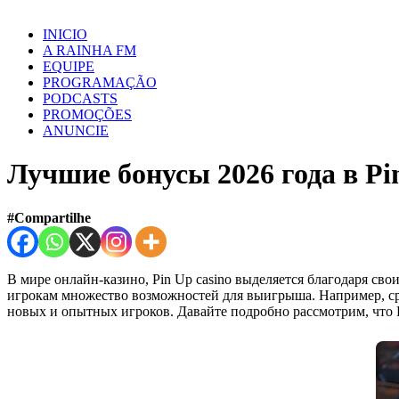
INICIO
A RAINHA FM
EQUIPE
PROGRAMAÇÃO
PODCASTS
PROMOÇÕES
ANUNCIE
Лучшие бонусы 2026 года в Pi
#Compartilhe
В мире онлайн-казино, Pin Up casino выделяется благодаря с
игрокам множество возможностей для выигрыша. Например, ср
новых и опытных игроков. Давайте подробно рассмотрим, что Pi