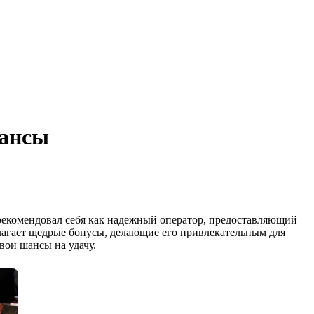
шансы
арекомендовал себя как надежный оператор, предоставляющий
лагает щедрые бонусы, делающие его привлекательным для
вои шансы на удачу.