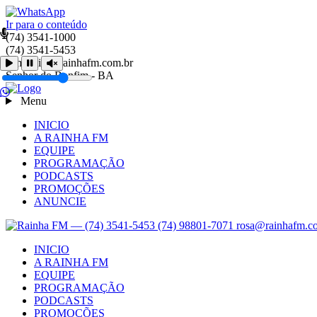
Ir para o conteúdo
(74) 3541-1000
(74) 3541-5453
comercial@rainhafm.com.br
Senhor do Bonfim - BA
Menu
INICIO
A RAINHA FM
EQUIPE
PROGRAMAÇÃO
PODCASTS
PROMOÇÕES
ANUNCIE
INICIO
A RAINHA FM
EQUIPE
PROGRAMAÇÃO
PODCASTS
PROMOÇÕES