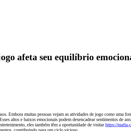
ogo afeta seu equilíbrio emocion
duos. Embora muitas pessoas vejam as atividades de jogo como uma form
da. Esses altos e baixos emocionais podem desencadear sentimentos de an
entretenimento, eles também têm a oportunidade de visitar
https://mafia-
mentos, contribuindo para um ciclo vicioso.