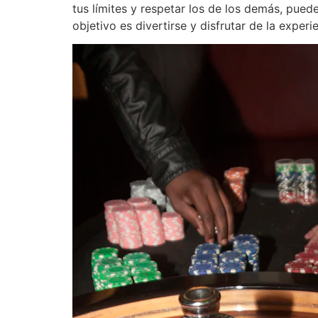
tus límites y respetar los de los demás, pue
objetivo es divertirse y disfrutar de la expe