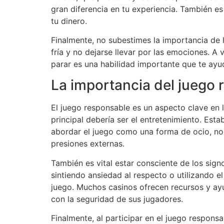
gran diferencia en tu experiencia. También e
tu dinero.
Finalmente, no subestimes la importancia de 
fría y no dejarse llevar por las emociones. A
parar es una habilidad importante que te ayu
La importancia del juego
El juego responsable es un aspecto clave en l
principal debería ser el entretenimiento. Est
abordar el juego como una forma de ocio, no 
presiones externas.
También es vital estar consciente de los sign
sintiendo ansiedad al respecto o utilizando 
juego. Muchos casinos ofrecen recursos y ay
con la seguridad de sus jugadores.
Finalmente, al participar en el juego respons