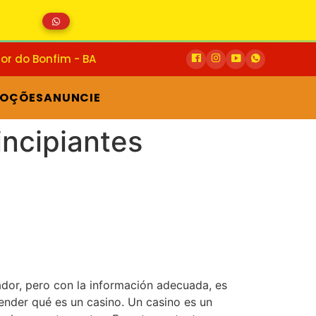
or do Bonfim - BA
OÇÕES
ANUNCIE
incipiantes
ador, pero con la información adecuada, es
tender qué es un casino. Un casino es un