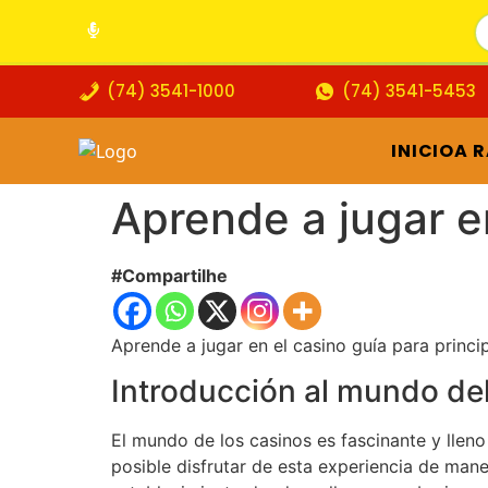
(74) 3541-1000
(74) 3541-5453
INICIO
A 
Aprende a jugar en
#Compartilhe
Aprende a jugar en el casino guía para princi
Introducción al mundo de
El mundo de los casinos es fascinante y llen
posible disfrutar de esta experiencia de mane