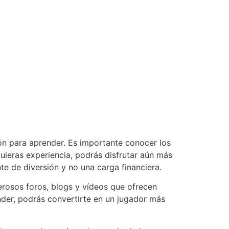
ón para aprender. Es importante conocer los
uieras experiencia, podrás disfrutar aún más
te de diversión y no una carga financiera.
erosos foros, blogs y vídeos que ofrecen
nder, podrás convertirte en un jugador más