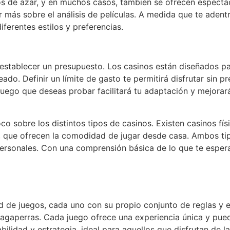
s de azar, y en muchos casos, también se ofrecen espectác
 más sobre el análisis de películas. A medida que te aden
ferentes estilos y preferencias.
 establecer un presupuesto. Los casinos están diseñados par
ado. Definir un límite de gasto te permitirá disfrutar sin 
uego que deseas probar facilitará tu adaptación y mejorar
o sobre los distintos tipos de casinos. Existen casinos fís
a, que ofrecen la comodidad de jugar desde casa. Ambos tip
ersonales. Con una comprensión básica de lo que te esper
o
d de juegos, cada uno con su propio conjunto de reglas y e
 tragaperras. Cada juego ofrece una experiencia única y pued
ilidad y estrategia, ideal para aquellos que disfrutan de 