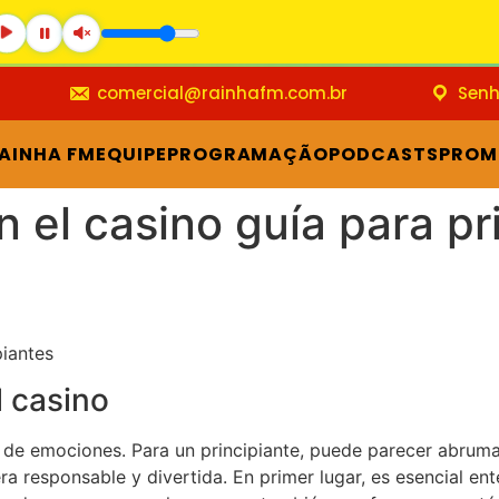
comercial@rainhafm.com.br
Senh
RAINHA FM
EQUIPE
PROGRAMAÇÃO
PODCASTS
PROM
 el casino guía para pr
piantes
l casino
o de emociones. Para un principiante, puede parecer abrum
ra responsable y divertida. En primer lugar, es esencial en