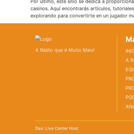
Por último, este sitio se dedica a proporcio
casinos. Aquí encontrarás artículos, tutorial
explorando para convertirte en un jugador má
Ma
A Rádio que é Muito Mais!
INI
A 
EQ
PR
PR
PO
AN
Dev: Live Center Host