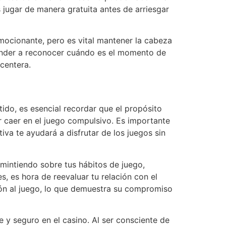
 jugar de manera gratuita antes de arriesgar
emocionante, pero es vital mantener la cabeza
Aprender a reconocer cuándo es el momento de
centera.
tido, es esencial recordar que el propósito
ar caer en el juego compulsivo. Es importante
a te ayudará a disfrutar de los juegos sin
 mintiendo sobre tus hábitos de juego,
, es hora de reevaluar tu relación con el
ión al juego, lo que demuestra su compromiso
e y seguro en el casino. Al ser consciente de