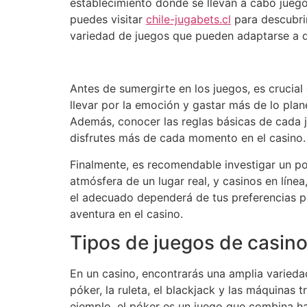
establecimiento donde se llevan a cabo juego
puedes visitar
chile-jugabets.cl
para descubrir
variedad de juegos que pueden adaptarse a di
Antes de sumergirte en los juegos, es crucial
llevar por la emoción y gastar más de lo plane
Además, conocer las reglas básicas de cada j
disfrutes más de cada momento en el casino.
Finalmente, es recomendable investigar un poc
atmósfera de un lugar real, y casinos en líne
el adecuado dependerá de tus preferencias p
aventura en el casino.
Tipos de juegos de casin
En un casino, encontrarás una amplia varieda
póker, la ruleta, el blackjack y las máquinas
ejemplo, el póker es un juego que combina hab