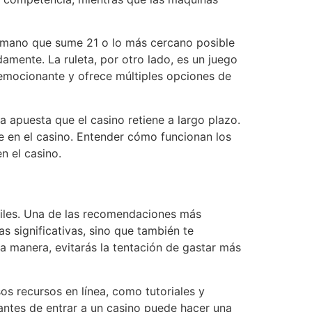
na mano que sume 21 o lo más cercano posible
damente. La ruleta, por otro lado, es un juego
 emocionante y ofrece múltiples opciones de
 apuesta que el casino retiene a largo plazo.
te en el casino. Entender cómo funcionan los
n el casino.
útiles. Una de las recomendaciones más
s significativas, sino que también te
sta manera, evitarás la tentación de gastar más
os recursos en línea, como tutoriales y
antes de entrar a un casino puede hacer una