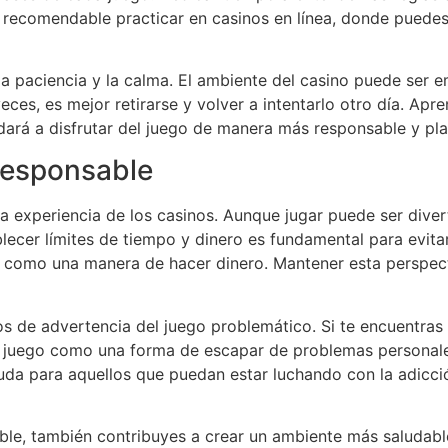
s recomendable practicar en casinos en línea, donde puedes
la paciencia y la calma. El ambiente del casino puede ser 
 veces, es mejor retirarse y volver a intentarlo otro día. 
dará a disfrutar del juego de manera más responsable y pla
 responsable
a experiencia de los casinos. Aunque jugar puede ser diver
ablecer límites de tiempo y dinero es fundamental para evit
como una manera de hacer dinero. Mantener esta perspectiv
os de advertencia del juego problemático. Si te encuentras
el juego como una forma de escapar de problemas personales
uda para aquellos que puedan estar luchando con la adicc
able, también contribuyes a crear un ambiente más saludabl