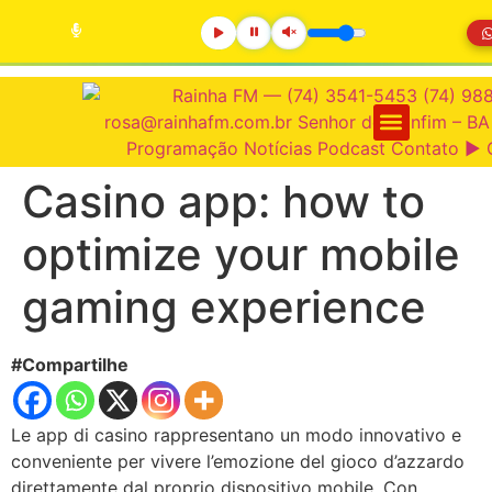
Casino app: how to
optimize your mobile
gaming experience
#Compartilhe
Le app di casino rappresentano un modo innovativo e
conveniente per vivere l’emozione del gioco d’azzardo
direttamente dal proprio dispositivo mobile. Con