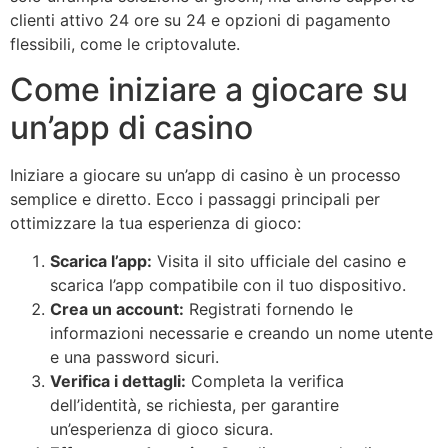
clienti attivo 24 ore su 24 e opzioni di pagamento
flessibili, come le criptovalute.
Come iniziare a giocare su
un’app di casino
Iniziare a giocare su un’app di casino è un processo
semplice e diretto. Ecco i passaggi principali per
ottimizzare la tua esperienza di gioco:
Scarica l’app:
Visita il sito ufficiale del casino e
scarica l’app compatibile con il tuo dispositivo.
Crea un account:
Registrati fornendo le
informazioni necessarie e creando un nome utente
e una password sicuri.
Verifica i dettagli:
Completa la verifica
dell’identità, se richiesta, per garantire
un’esperienza di gioco sicura.