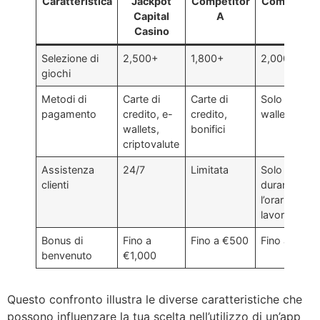
Caratteristica
Jackpot
Competitor
Competitor
Capital
A
B
Casino
Selezione di
2,500+
1,800+
2,000+
giochi
Metodi di
Carte di
Carte di
Solo e-
pagamento
credito, e-
credito,
wallets
wallets,
bonifici
criptovalute
Assistenza
24/7
Limitata
Solo
clienti
durante
l’orario
lavorativo
Bonus di
Fino a
Fino a €500
Fino a €750
benvenuto
€1,000
Questo confronto illustra le diverse caratteristiche che
possono influenzare la tua scelta nell’utilizzo di un’app