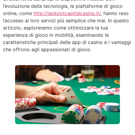
l’evoluzione della tecnologia, le piattaforme di gioco
online, come
http://jackpotcapitalcasino.it/
, hanno reso
l’accesso ai loro servizi più semplice che mai. In questo
articolo, esploreremo come ottimizzare la tua
esperienza di gioco in mobilità, esaminando le
caratteristiche principali delle app di casino e i vantaggi
che offrono agli appassionati di gioco.