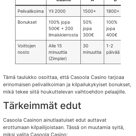
Pelivalikoima
Yli 2000
1500+
1800+
Bonukset
100% jopa
50%
100%
500€ + 200
jopa
jopa
ilmaiskierrosta
300€
400€
Voittojen
Alle 15
30
1-2
nosto
minuuttia
minuuttia
päivää
(Zimpler)
Tämä taulukko osoittaa, että Casoola Casino tarjoaa
erinomaisen pelivalikoiman ja kilpailukykyiset bonukset,
mikä tekee siitä houkuttelevan vaihtoehdon pelaajille.
Tärkeimmät edut
Casoola Casinon ainutlaatuiset edut auttavat
erottumaan kilpailijoistaan. Tässä on muutamia syitä,
miksi valita Casoola Casino: