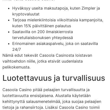
Hyväksyy useita maksutapoja, kuten Zimpler ja
kryptovaluutat
Tarjoaa mielenkiintoisia viikoittaisia kampanjoita,
kuten 15% päivittäinen palautus
Saatavilla on 200 ilmaiskierrosta
tervetuliaisbonuksen yhteydessä
Erinomainen asiakaspalvelu, joka on saatavilla
24/7
Nämä edut tekevät Casoola Casinosta loistavan
vaihtoehdon niille, jotka etsivät uudenlaista
pelikokemusta.
Luotettavuus ja turvallisuus
Casoola Casino pitää pelaajien turvallisuutta ja
luotettavuutta ensisijaisena. Alustalla käytetään
kehittynyttä salausmenetelmää, joka suojaa pelaajien
tietoja ja rahansiirtoja. Lisäksi Casoola Casino toimii