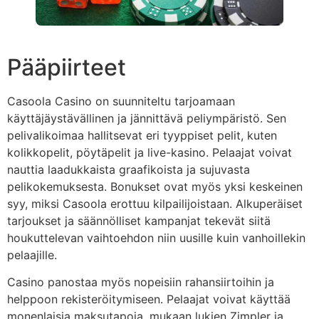
Pääpiirteet
Casoola Casino on suunniteltu tarjoamaan
käyttäjäystävällinen ja jännittävä peliympäristö. Sen
pelivalikoimaa hallitsevat eri tyyppiset pelit, kuten
kolikkopelit, pöytäpelit ja live-kasino. Pelaajat voivat
nauttia laadukkaista graafikoista ja sujuvasta
pelikokemuksesta. Bonukset ovat myös yksi keskeinen
syy, miksi Casoola erottuu kilpailijoistaan. Alkuperäiset
tarjoukset ja säännölliset kampanjat tekevät siitä
houkuttelevan vaihtoehdon niin uusille kuin vanhoillekin
pelaajille.
Casino panostaa myös nopeisiin rahansiirtoihin ja
helppoon rekisteröitymiseen. Pelaajat voivat käyttää
monenlaisia maksutapoja, mukaan lukien Zimpler ja