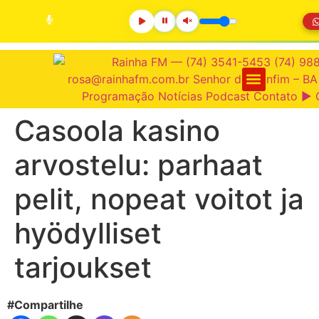
Casoola kasino
arvostelu: parhaat
pelit, nopeat voitot ja
hyödylliset
tarjoukset
#Compartilhe