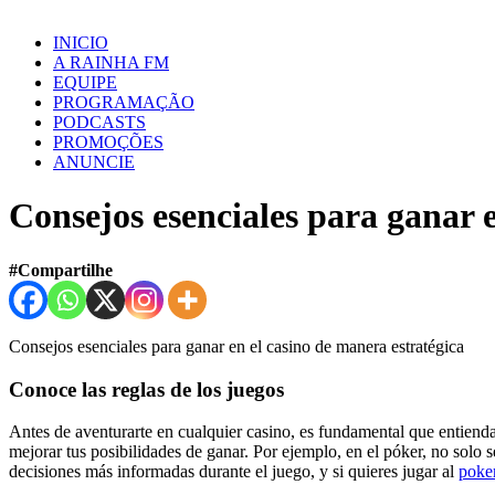
INICIO
A RAINHA FM
EQUIPE
PROGRAMAÇÃO
PODCASTS
PROMOÇÕES
ANUNCIE
Consejos esenciales para ganar e
#Compartilhe
Consejos esenciales para ganar en el casino de manera estratégica
Conoce las reglas de los juegos
Antes de aventurarte en cualquier casino, es fundamental que entiendas
mejorar tus posibilidades de ganar. Por ejemplo, en el póker, no solo s
decisiones más informadas durante el juego, y si quieres jugar al
poke