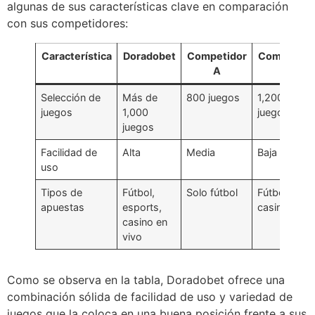
algunas de sus características clave en comparación
con sus competidores:
Característica
Doradobet
Competidor
Competido
A
B
Selección de
Más de
800 juegos
1,200
juegos
1,000
juegos
juegos
Facilidad de
Alta
Media
Baja
uso
Tipos de
Fútbol,
Solo fútbol
Fútbol y
apuestas
esports,
casino
casino en
vivo
Como se observa en la tabla, Doradobet ofrece una
combinación sólida de facilidad de uso y variedad de
juegos que la coloca en una buena posición frente a sus