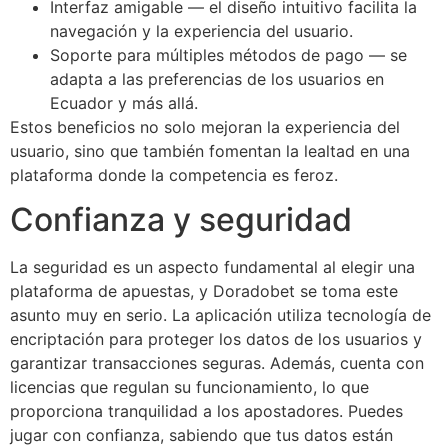
Interfaz amigable — el diseño intuitivo facilita la
navegación y la experiencia del usuario.
Soporte para múltiples métodos de pago — se
adapta a las preferencias de los usuarios en
Ecuador y más allá.
Estos beneficios no solo mejoran la experiencia del
usuario, sino que también fomentan la lealtad en una
plataforma donde la competencia es feroz.
Confianza y seguridad
La seguridad es un aspecto fundamental al elegir una
plataforma de apuestas, y Doradobet se toma este
asunto muy en serio. La aplicación utiliza tecnología de
encriptación para proteger los datos de los usuarios y
garantizar transacciones seguras. Además, cuenta con
licencias que regulan su funcionamiento, lo que
proporciona tranquilidad a los apostadores. Puedes
jugar con confianza, sabiendo que tus datos están