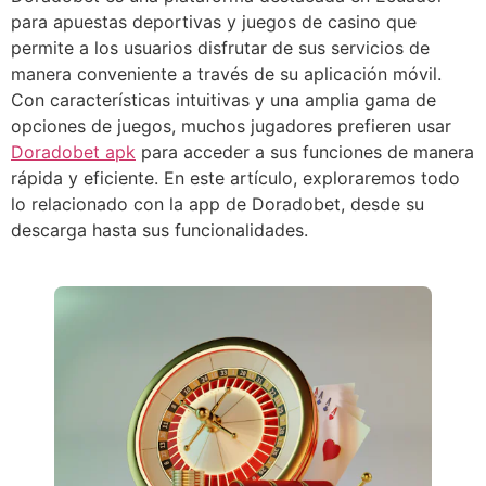
para apuestas deportivas y juegos de casino que
permite a los usuarios disfrutar de sus servicios de
manera conveniente a través de su aplicación móvil.
Con características intuitivas y una amplia gama de
opciones de juegos, muchos jugadores prefieren usar
Doradobet apk
para acceder a sus funciones de manera
rápida y eficiente. En este artículo, exploraremos todo
lo relacionado con la app de Doradobet, desde su
descarga hasta sus funcionalidades.