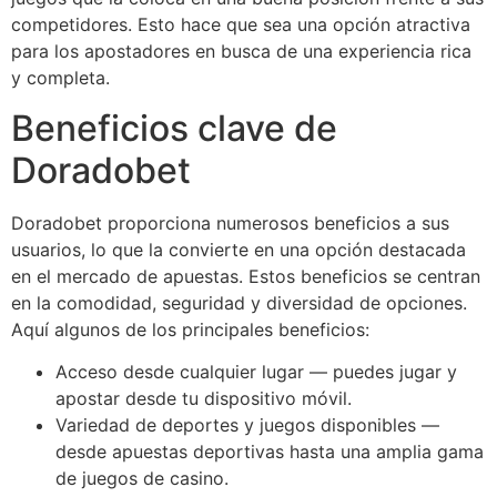
competidores. Esto hace que sea una opción atractiva
para los apostadores en busca de una experiencia rica
y completa.
Beneficios clave de
Doradobet
Doradobet proporciona numerosos beneficios a sus
usuarios, lo que la convierte en una opción destacada
en el mercado de apuestas. Estos beneficios se centran
en la comodidad, seguridad y diversidad de opciones.
Aquí algunos de los principales beneficios:
Acceso desde cualquier lugar — puedes jugar y
apostar desde tu dispositivo móvil.
Variedad de deportes y juegos disponibles —
desde apuestas deportivas hasta una amplia gama
de juegos de casino.