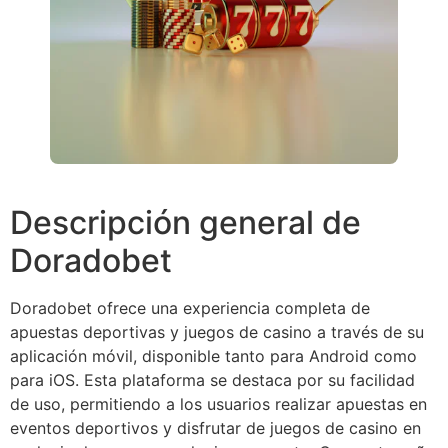
Descripción general de
Doradobet
Doradobet ofrece una experiencia completa de
apuestas deportivas y juegos de casino a través de su
aplicación móvil, disponible tanto para Android como
para iOS. Esta plataforma se destaca por su facilidad
de uso, permitiendo a los usuarios realizar apuestas en
eventos deportivos y disfrutar de juegos de casino en