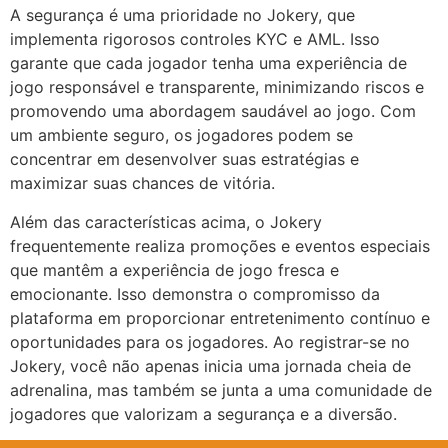
A segurança é uma prioridade no Jokery, que
implementa rigorosos controles KYC e AML. Isso
garante que cada jogador tenha uma experiência de
jogo responsável e transparente, minimizando riscos e
promovendo uma abordagem saudável ao jogo. Com
um ambiente seguro, os jogadores podem se
concentrar em desenvolver suas estratégias e
maximizar suas chances de vitória.
Além das características acima, o Jokery
frequentemente realiza promoções e eventos especiais
que mantêm a experiência de jogo fresca e
emocionante. Isso demonstra o compromisso da
plataforma em proporcionar entretenimento contínuo e
oportunidades para os jogadores. Ao registrar-se no
Jokery, você não apenas inicia uma jornada cheia de
adrenalina, mas também se junta a uma comunidade de
jogadores que valorizam a segurança e a diversão.