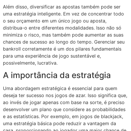
Além disso, diversificar as apostas também pode ser
uma estratégia inteligente. Em vez de concentrar todo
o seu orçamento em um único jogo ou aposta,
distribua-o entre diferentes modalidades. Isso não só
minimiza o risco, mas também pode aumentar as suas
chances de sucesso ao longo do tempo. Gerenciar seu
bankroll corretamente é um dos pilares fundamentais
para uma experiência de jogo sustentável e,
possivelmente, lucrativa.
A importância da estratégia
Uma abordagem estratégica é essencial para quem
deseja ter sucesso nos jogos de azar. Isso significa que,
ao invés de jogar apenas com base na sorte, é preciso
desenvolver um plano que considere as probabilidades
e as estatísticas. Por exemplo, em jogos de blackjack,
uma estratégia básica pode reduzir a vantagem da
casa, proporcionando ao jogador uma maior chance de