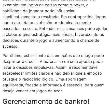
exemplo, em jogos de cartas como o poker, a
habilidade do jogador pode influenciar
significativamente o resultado. Em contrapartida, jogos
como a roleta ou slots são predominantemente
baseados na sorte. Entender essas nuances pode ajudar
a elaborar uma estratégia mais eficaz, favorecendo as
decisões durante o jogo e aumentando a chance de
sucesso.
Por último, estar ciente das emoções que o jogo pode
despertar é crucial. A adrenalina de uma aposta pode
levar a decisões impulsivas. Assim, é recomendável
estabelecer limites claros e não deixar que a emoção
ofusque o raciocínio lógico. Uma abordagem
equilibrada, focada e informada é essencial para quem
deseja vencer em jogos de azar.
Gerenciamento de bankroll