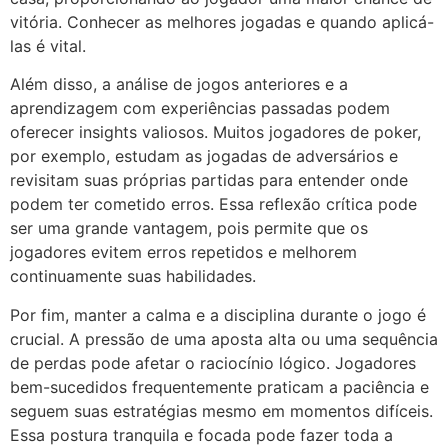
vitória. Conhecer as melhores jogadas e quando aplicá-
las é vital.
Além disso, a análise de jogos anteriores e a
aprendizagem com experiências passadas podem
oferecer insights valiosos. Muitos jogadores de poker,
por exemplo, estudam as jogadas de adversários e
revisitam suas próprias partidas para entender onde
podem ter cometido erros. Essa reflexão crítica pode
ser uma grande vantagem, pois permite que os
jogadores evitem erros repetidos e melhorem
continuamente suas habilidades.
Por fim, manter a calma e a disciplina durante o jogo é
crucial. A pressão de uma aposta alta ou uma sequência
de perdas pode afetar o raciocínio lógico. Jogadores
bem-sucedidos frequentemente praticam a paciência e
seguem suas estratégias mesmo em momentos difíceis.
Essa postura tranquila e focada pode fazer toda a