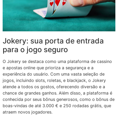
Jokery: sua porta de entrada
para o jogo seguro
O Jokery se destaca como uma plataforma de cassino
e apostas online que prioriza a segurança e a
experiência do usuário. Com uma vasta seleção de
jogos, incluindo slots, roletas, e blackjack, o Jokery
atende a todos os gostos, oferecendo diversão e a
chance de grandes ganhos. Além disso, a plataforma é
conhecida por seus bônus generosos, como o bônus de
boas-vindas de até 3.000 € e 250 rodadas grátis, que
atraem novos jogadores.