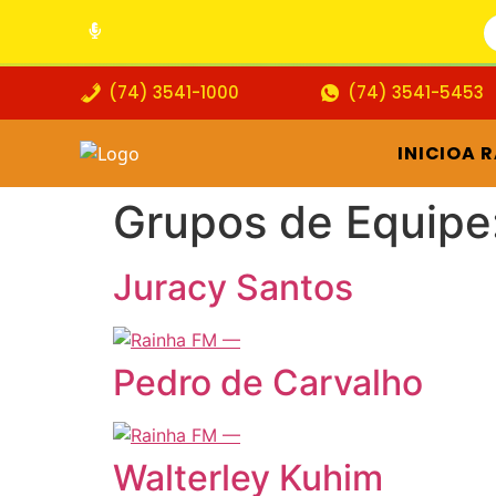
(74) 3541-1000
(74) 3541-5453
INICIO
A 
Grupos de Equipe
Juracy Santos
Pedro de Carvalho
Walterley Kuhim