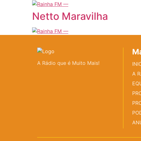
Netto Maravilha
Ma
A Rádio que é Muito Mais!
INI
A 
EQ
PR
PR
PO
AN