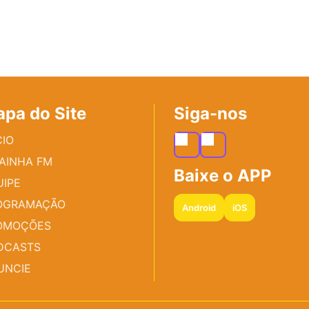
pa do Site
Siga-nos
CIO
RAINHA FM
Baixe o APP
UIPE
OGRAMAÇÃO
Android
iOS
OMOÇÕES
DCASTS
UNCIE