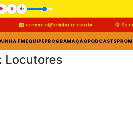
comercial@rainhafm.com.br
Senh
RAINHA FM
EQUIPE
PROGRAMAÇÃO
PODCASTS
PROM
:
Locutores