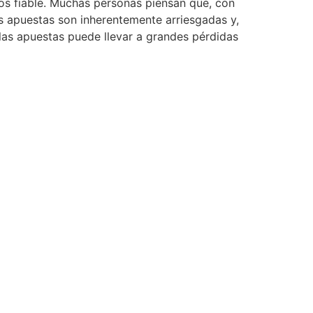
os fiable. Muchas personas piensan que, con
as apuestas son inherentemente arriesgadas y,
n las apuestas puede llevar a grandes pérdidas