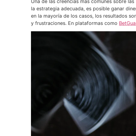
Una de las creencias más comunes sobre las 
la estrategia adecuada, es posible ganar din
en la mayoría de los casos, los resultados son
y frustraciones. En plataformas como
BetGua