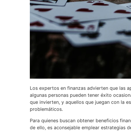
Los expertos en finanzas advierten que las a
algunas personas pueden tener éxito ocasion
que invierten, y aquellos que juegan con la
problemáticos.
Para quienes buscan obtener beneficios financ
de ello, es aconsejable emplear estrategias 