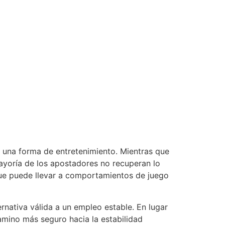
 una forma de entretenimiento. Mientras que
ayoría de los apostadores no recuperan lo
que puede llevar a comportamientos de juego
rnativa válida a un empleo estable. En lugar
amino más seguro hacia la estabilidad