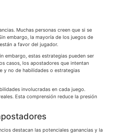
ancias. Muchas personas creen que si se
 Sin embargo, la mayoría de los juegos de
están a favor del jugador.
in embargo, estas estrategias pueden ser
los casos, los apostadores que intentan
e y no de habilidades o estrategias
ilidades involucradas en cada juego.
rreales. Esta comprensión reduce la presión
 apostadores
ncios destacan las potenciales ganancias y la