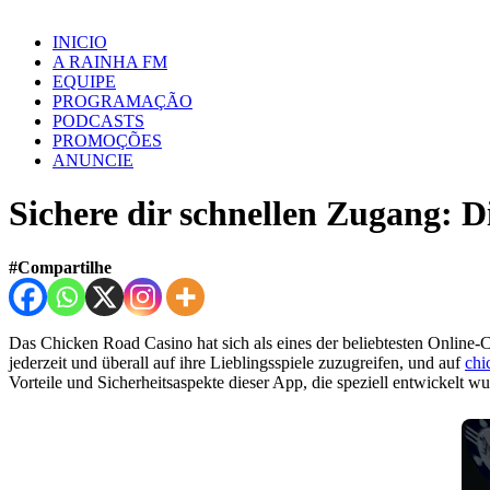
INICIO
A RAINHA FM
EQUIPE
PROGRAMAÇÃO
PODCASTS
PROMOÇÕES
ANUNCIE
Sichere dir schnellen Zugang: 
#Compartilhe
Das Chicken Road Casino hat sich als eines der beliebtesten Online-Ca
jederzeit und überall auf ihre Lieblingsspiele zuzugreifen, und auf
chi
Vorteile und Sicherheitsaspekte dieser App, die speziell entwickelt wu