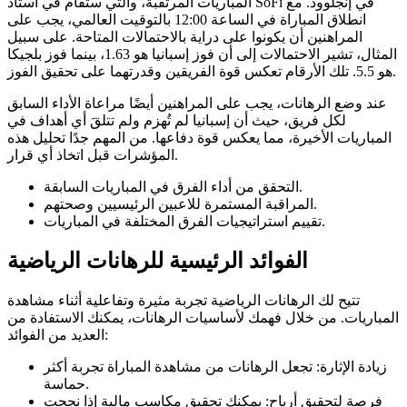
المباريات المرتقبة، والتي ستُقام في استاد SoFi في إنجلوود. مع
انطلاق المباراة في الساعة 12:00 بالتوقيت العالمي، يجب على
المراهنين أن يكونوا على دراية بالاحتمالات المتاحة. على سبيل
المثال، تشير الاحتمالات إلى أن فوز إسبانيا هو 1.63، بينما فوز بلجيكا
هو 5.5. تلك الأرقام تعكس قوة الفريقين وقدرتهما على تحقيق الفوز.
عند وضع الرهانات، يجب على المراهنين أيضًا مراعاة الأداء السابق
لكل فريق، حيث أن إسبانيا لم تُهزم ولم تتلقَ أي أهداف في
المباريات الأخيرة، مما يعكس قوة دفاعها. من المهم جدًا تحليل هذه
المؤشرات قبل اتخاذ أي قرار.
التحقق من أداء الفرق في المباريات السابقة.
المراقبة المستمرة للاعبين الرئيسيين وصحتهم.
تقييم استراتيجيات الفرق المختلفة في المباريات.
الفوائد الرئيسية للرهانات الرياضية
تتيح لك الرهانات الرياضية تجربة مثيرة وتفاعلية أثناء مشاهدة
المباريات. من خلال فهمك لأساسيات الرهانات، يمكنك الاستفادة من
العديد من الفوائد:
زيادة الإثارة: تجعل الرهانات من مشاهدة المباراة تجربة أكثر
حماسة.
فرصة لتحقيق أرباح: يمكنك تحقيق مكاسب مالية إذا نجحت