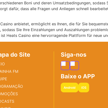
verschiedenen Boni und deren Umsatzbedingungen, sodass Si
orgt dafür, dass alle Fragen und Anliegen schnell bearbeit
Casino anbietet, ermöglicht es Ihnen, die für Sie bequemst
, sodass Sie Ihre Einzahlungen und Auszahlungen probleml
ist Heats Casino eine hervorragende Plattform für neue und
pa do Site
Siga-nos
CIO
RAINHA FM
Baixe o APP
UIPE
OGRAMAÇÃO
Android
iOS
OMOÇÕES
DCASTS