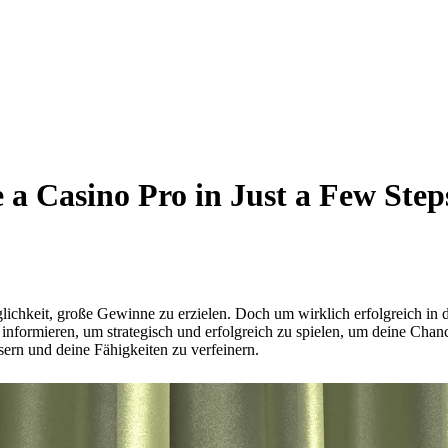
a Casino Pro in Just a Few Step
ichkeit, große Gewinne zu erzielen. Doch um wirklich erfolgreich in d
informieren, um strategisch und erfolgreich zu spielen, um deine Cha
essern und deine Fähigkeiten zu verfeinern.