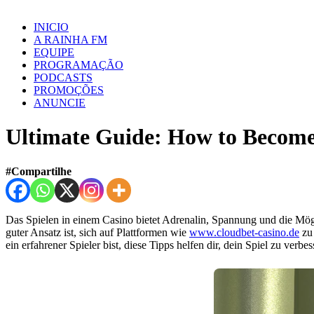
INICIO
A RAINHA FM
EQUIPE
PROGRAMAÇÃO
PODCASTS
PROMOÇÕES
ANUNCIE
Ultimate Guide: How to Become 
#Compartilhe
Das Spielen in einem Casino bietet Adrenalin, Spannung und die Mögl
guter Ansatz ist, sich auf Plattformen wie
www.cloudbet-casino.de
zu 
ein erfahrener Spieler bist, diese Tipps helfen dir, dein Spiel zu verb